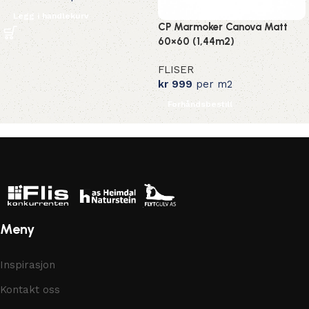
Legg i handlekurv
CP Marmoker Canova Matt
60×60 (1,44m2)
FLISER
kr
999
per m2
Forhåndsbestill
Meny
Inspirasjon
Kontakt oss