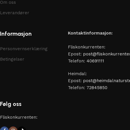
Om oss
Leverandører
Informasjon
Kontaktinformasjon:
Fliskonkurrenten:
Personvernserklæring
Epost:
post@fliskonkurrente
Betingelser
Telefon:
40691111
Heimdal:
Epost:
post@heimdalnaturste
Telefon:
72845850
Følg oss
Fliskonkurrenten: