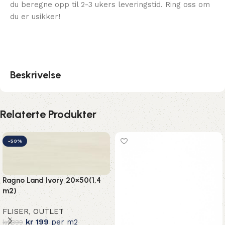
du beregne opp til 2-3 ukers leveringstid. Ring oss om
du er usikker!
Beskrivelse
Relaterte Produkter
-50%
Ragno Land Ivory 20×50(1,4
m2)
FLISER
,
OUTLET
kr
199
per m2
kr
399