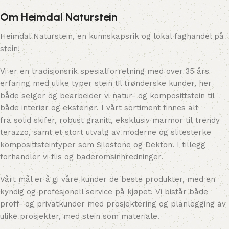
Om Heimdal Naturstein
Heimdal Naturstein, en kunnskapsrik og lokal faghandel på
stein!
Vi er en tradisjonsrik spesialforretning med over 35 års
erfaring med ulike typer stein til trønderske kunder, her
både selger og bearbeider vi natur- og komposittstein til
både interiør og eksteriør. I vårt sortiment finnes alt
fra solid skifer, robust granitt, eksklusiv marmor til trendy
terazzo, samt et stort utvalg av moderne og slitesterke
komposittsteintyper som Silestone og Dekton. I tillegg
forhandler vi flis og baderomsinnredninger.
Vårt mål er å gi våre kunder de beste produkter, med en
kyndig og profesjonell service på kjøpet. Vi bistår både
proff- og privatkunder med prosjektering og planlegging av
ulike prosjekter, med stein som materiale.