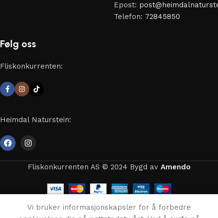
Epost:
post@heimdalnaturste
Telefon:
72845850
Følg oss
Fliskonkurrenten:
Heimdal Naturstein:
Fliskonkurrenten AS © 2024 Bygd av
Amendo
0
Vi bruker informasjonskapsler for å forbedre
Butikk
Ønskeliste
Handlekurven
Min konto