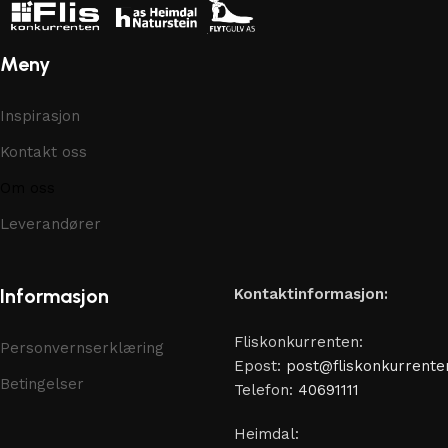
Meny
Inspirasjon
Kontakt oss
Om oss
Leverandører
Informasjon
Kontaktinformasjon:
Fliskonkurrenten:
Personvernserklæring
Epost:
post@fliskonkurrente
Betingelser
Telefon:
40691111
Heimdal: