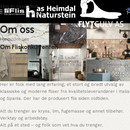
Skip to navigation
0
Skip to main content
Om oss
Hjem
Om oss
Om Fliskonkurrenten
Fliskonkurrenten finner du på Lade
Du finner oss i Haakon VIIs gate 19 på Lade, på baksiden av
Riis Bilglass.
Her er folk med lang erfaring, et stort og bredt utvalg av
klassiske og moderne fliser fra kvalitetsleverandører i Italia
og Spania. Der har de produsert flis siden oldtiden.
Alt du trenger av kryss, lim, fugemasse og annet tilbehør.
Verktøy og arbeidstøy.
Alt på et sted – og folk som vet hva du trenger.