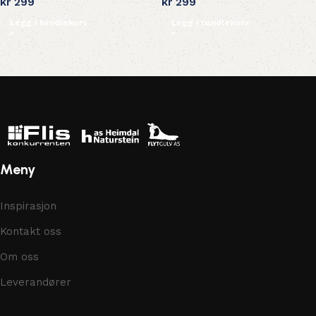
kr
299
kr
299
Legg i handlekurv
Legg i handlekurv
Meny
Inspirasjon
Kontakt oss
Om oss
Leverandører