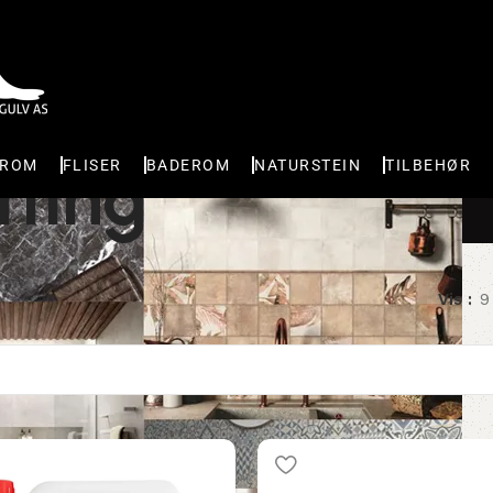
tting
EROM
FLISER
BADEROM
NATURSTEIN
TILBEHØR
Vis
9