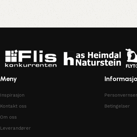
Meny
Informasj
Inspirasjon
Personvernser
Kontakt oss
Betingelser
Om oss
Leverandører