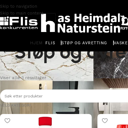
Skip to navigation
Skip to main content
Støp og avre
HJEM
FLIS
STØP OG AVRETTING
VASK
Viser alle 3 resultater
VELG KATEGORI