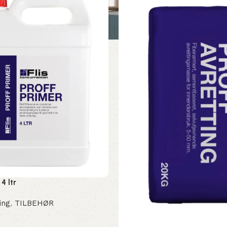
4 ltr
ing
,
TILBEHØR