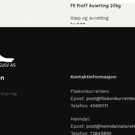
FK Proff Avretting 20kg
Støp og avretting
kr
249
on
Kontaktinformasjon:
Fliskonkurrenten:
klæring
Epost:
post@fliskonkurrente
Telefon:
40691111
Heimdal:
Epost:
post@heimdalnaturste
Telefon:
72845850