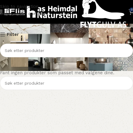
Skip to navigation
0
Skip to main content
Terrazzo benkeplater
Filter
Fant ingen produkter som passet med valgene dine.