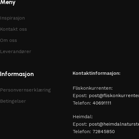
Meny
Inspirasjon
Kontakt oss
Om oss
Leverandører
Informasjon
Kontaktinformasjon:
Fliskonkurrenten:
Personvernserklæring
Epost:
post@fliskonkurrente
Betingelser
Telefon:
40691111
Heimdal:
Epost:
post@heimdalnaturste
Telefon:
72845850