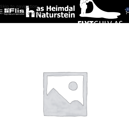
Skip to navigation
0
Skip to main content
Hjem
TILBEHØR
Flis Tilbehør