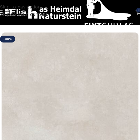
Skip to navigation
0
Skip to main content
Hjem
FLISER
Fliser gang
-30%