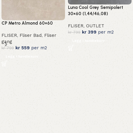
Luna Cool Grey Semipolert
30×60 (1,44/46,08)
CP Metro Almond 60×60
FLISER
,
OUTLET
kr
399
per m2
kr
799
FLISER
,
Fliser Bad
,
Fliser
Legg i handlekurv
gang
kr
559
per m2
kr
799
Legg i handlekurv