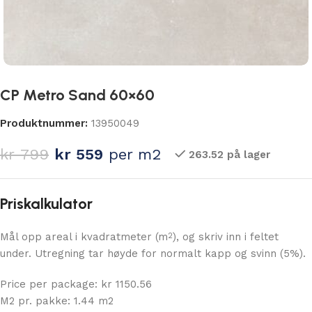
CP Metro Sand 60×60
Produktnummer:
13950049
kr
799
kr
559
per m2
263.52 på lager
Priskalkulator
Mål opp areal i kvadratmeter (m
), og skriv inn i feltet
2
under. Utregning tar høyde for normalt kapp og svinn (5%).
Price per package: kr 1150.56
M2 pr. pakke: 1.44 m2