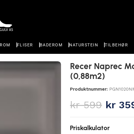
EROM
FLISER
BADEROM
NATURSTEIN
TILBEHØR
rey 10×20 (0,88m2)
Recer Naprec Mo
(0,88m2)
Produktnummer:
PGN1020NM
kr
599
kr
35
Priskalkulator