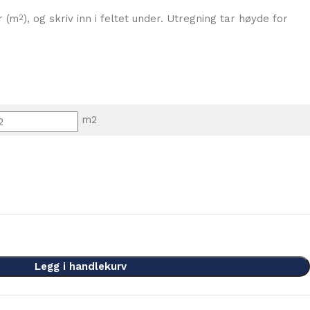
r (m
), og skriv inn i feltet under. Utregning tar høyde for
2
m2
Legg i handlekurv