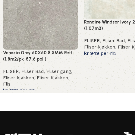
Rondine Windsor Ivory 
(1,07m2)
FLISER
,
Fliser Bad
,
Fli
Fliser kjøkken
,
Fliser 
Venezia Grey 60X60 8,5MM Rett
kr
949
per m2
(1,8m2/pk-57,6 pall)
FLISER
,
Fliser Bad
,
Fliser gang
,
Fliser kjøkken
,
Fliser Kjøkken
,
Flis
kr
499
per m2