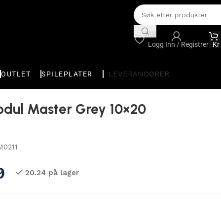
Logg Inn / Registrer
Kr
LEVERANDØRER
OUTLET
SPILEPLATER
dul Master Grey 10×20
0211
9
20.24 på lager