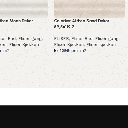
lthea Moon Dekor
Colorker Althea Sand Dekor
59,5×119,2
iser Bad
,
Fliser gang
,
FLISER
,
Fliser Bad
,
Fliser gang
,
kken
,
Fliser Kjøkken
Fliser Kjøkken
,
Fliser kjøkken
r m2
kr
1299
per m2