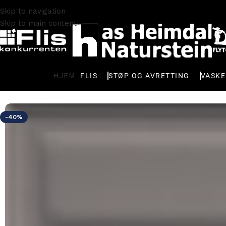
Skip to navigation
Skip to main content
HJEM
FLIS
STØP OG AVRETTING
VASK
Hjem
FLISER
Fliser Kjøkken
Recer Naprec Modul Master G
-40%