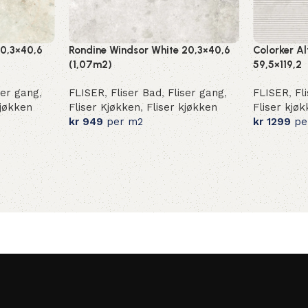
20,3×40,6
Rondine Windsor White 20,3×40,6
Colorker A
(1,07m2)
59,5×119,2
ser gang
,
FLISER
,
Fliser Bad
,
Fliser gang
,
FLISER
,
Fl
Kjøkken
Fliser Kjøkken
,
Fliser kjøkken
Fliser kjø
kr
949
per m2
kr
1299
pe