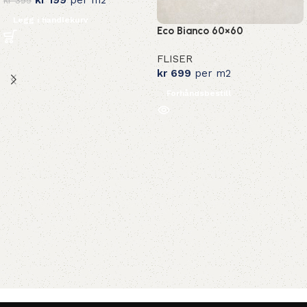
Legg i handlekurv
Eco Bianco 60×60
FLISER
kr
699
per m2
Forhåndsbestill