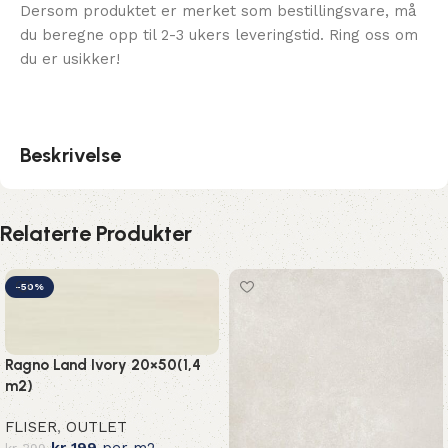
Dersom produktet er merket som bestillingsvare, må
du beregne opp til 2-3 ukers leveringstid. Ring oss om
du er usikker!
Beskrivelse
Relaterte Produkter
-50%
Ragno Land Ivory 20×50(1,4
m2)
FLISER
,
OUTLET
kr
199
per m2
kr
399