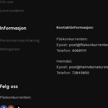
Om oss
Leverandører
Informasjon
Kontaktinformasjon:
Fliskonkurrenten:
Personvernserklæring
Epost:
post@fliskonkurrente
Betingelser
Telefon:
40691111
Heimdal:
Epost:
post@heimdalnaturste
Telefon:
72845850
Følg oss
Fliskonkurrenten: