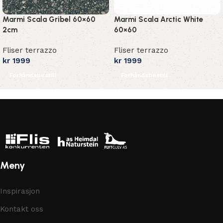
Marmi Scala Gribel 60×60
Marmi Scala Arctic White
2cm
60×60
Fliser terrazzo
Fliser terrazzo
kr
1999
kr
1999
Forhåndsbestill
Forhåndsbestill
Meny
Inspirasjon
Kontakt oss