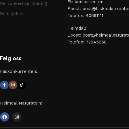
Fliskonkurrenten:
Personvernserklæring
Epost:
post@fliskonkurrente
Betingelser
Telefon:
40691111
Heimdal:
Epost:
post@heimdalnaturste
Telefon:
72845850
Følg oss
Fliskonkurrenten:
Heimdal Naturstein: