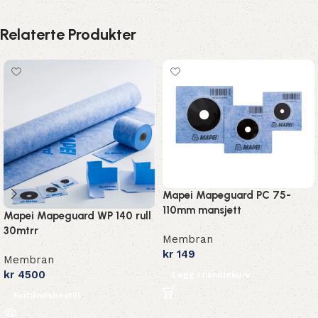
Relaterte Produkter
Mapei Mapeguard PC 75-
110mm mansjett
Mapei Mapeguard WP 140 rull
30mtrr
Membran
kr
149
Membran
kr
4500
Legg i handlekurv
Forhåndsbestill