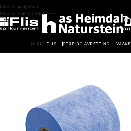
Skip to navigation
Skip to main content
HJEM
FLIS
STØP OG AVRETTING
VASK
Hjem
TILBEHØR
Membran
Mapei Mapeguard ST remse (1