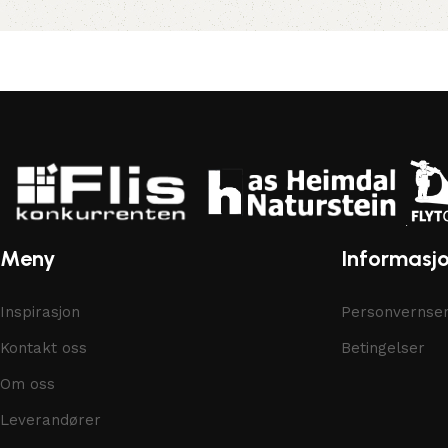
Meny
Informasj
Inspirasjon
Personvernser
Kontakt oss
Betingelser
Om oss
Leverandører