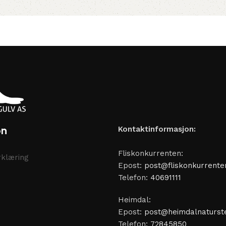
on
Kontaktinformasjon:
Fliskonkurrenten:
klæring
Epost:
post@fliskonkurrente
Telefon:
40691111
Heimdal:
Epost:
post@heimdalnaturste
Telefon:
72845850