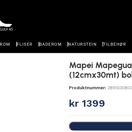
EROM
FLISER
BADEROM
NATURSTEIN
TILBEHØR
2cmx30mt) boks
Mapei Mapegua
(12cmx30mt) bo
Produktnummer:
2851030BO
kr
1399