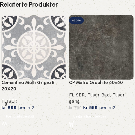
Relaterte Produkter
-30%
Cementina Multi Grigia B
CP Metro Graphite 60×60
20X20
FLISER
,
Fliser Bad
,
Fliser
FLISER
gang
kr
899
per m2
kr
559
per m2
kr
799
Forhåndsbestill
Legg i handlekurv