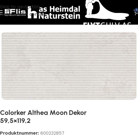
Skip to navigation
0
Skip to main content
Hjem
FLISER
Fliser kjøkken
Colorker Althea Moon Dekor
59,5×119,2
Produktnummer:
600232857