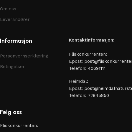
Om oss
Leverandører
Informasjon
Kontaktinformasjon:
Fliskonkurrenten:
Personvernserklæring
Epost:
post@fliskonkurrente
Betingelser
Telefon:
40691111
Heimdal:
Epost:
post@heimdalnaturste
Telefon:
72845850
Følg oss
Fliskonkurrenten: