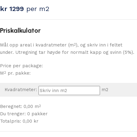
kr
1299
per m2
Priskalkulator
Mål opp areal i kvadratmeter (m
), og skriv inn i feltet
2
under. Utregning tar høyde for normalt kapp og svinn (5%).
Price per package:
M
pr. pakke:
2
Kvadratmeter:
m2
Beregnet:
0,00
m
2
Du trenger:
0
pakker
Totalpris:
0,00
kr