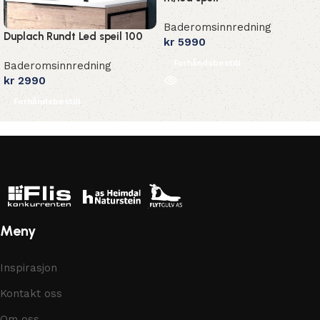
Baderomsinnredning
Duplach Rundt Led speil 100
kr
5990
Forhåndsbestill
Baderomsinnredning
kr
2990
Forhåndsbestill
Meny
Inspirasjon
Kontakt oss
Om oss