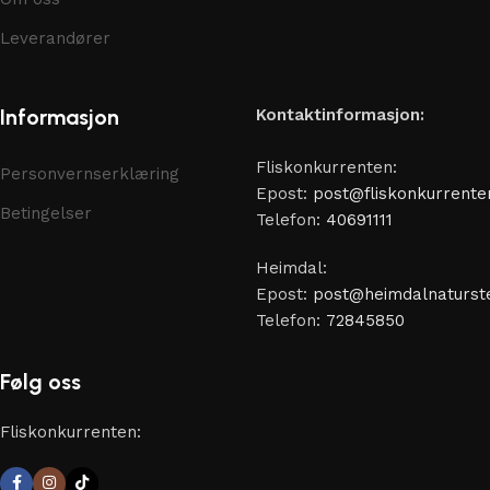
Leverandører
Informasjon
Kontaktinformasjon:
Fliskonkurrenten:
Personvernserklæring
Epost:
post@fliskonkurrente
Betingelser
Telefon:
40691111
Heimdal:
Epost:
post@heimdalnaturste
Telefon:
72845850
Følg oss
Fliskonkurrenten: