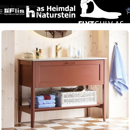
Skip to navigation
0
Skip to main content
Hjem
BADEROM
Baderomsinnredning