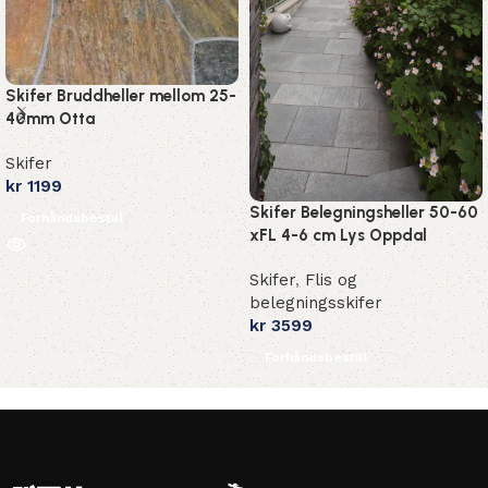
Skifer Bruddheller mellom 25-
40mm Otta
Skifer
kr
1199
Skifer Belegningsheller 50-60
Forhåndsbestill
xFL 4-6 cm Lys Oppdal
Skifer
,
Flis og
belegningsskifer
kr
3599
Forhåndsbestill