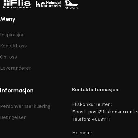
Meny
Inspirasjon
Kontakt oss
Om oss
Leverandører
Informasjon
Kontaktinformasjon:
Fliskonkurrenten:
Personvernserklæring
Epost:
post@fliskonkurrente
Betingelser
Telefon:
40691111
Heimdal: