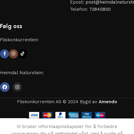
Epost:
post@heimdalnaturste
Telefon:
72845850
Følg oss
Fliskonkurrenten:
Heimdal Naturstein:
Fliskonkurrenten AS © 2024 Bygd av
Amendo
0
Vi bruker informasjonskapsler for å forbedre
Butikk
Ønskeliste
Handlekurven
Min konto
opplevelsen din på nettstedet vårt. Ved å surfe på