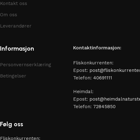
Kontakt oss
Om oss
Leverandører
Informasjon
Kontaktinformasjon:
Fliskonkurrenten:
Personvernserklæring
Epost:
post@fliskonkurrente
Betingelser
Telefon:
40691111
Heimdal:
Epost:
post@heimdalnaturste
Telefon:
72845850
Følg oss
Fliskonkurrenten: