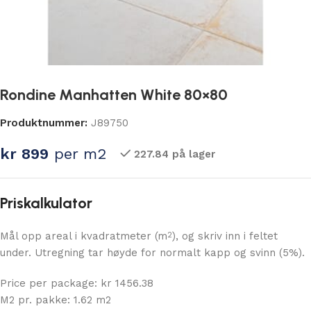
Rondine Manhatten White 80×80
Produktnummer:
J89750
kr
899
per m2
227.84 på lager
Priskalkulator
Mål opp areal i kvadratmeter (m
), og skriv inn i feltet
2
under. Utregning tar høyde for normalt kapp og svinn (5%).
Price per package: kr 1456.38
M2 pr. pakke: 1.62 m2