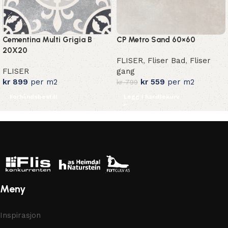
Cementina Multi Grigia B
CP Metro Sand 60×60
20X20
FLISER
,
Fliser Bad
,
Fliser
FLISER
gang
kr
899
per m2
kr
559
per m2
kr
799
Forhåndsbestill
Legg i handlekurv
Meny
Inspirasjon