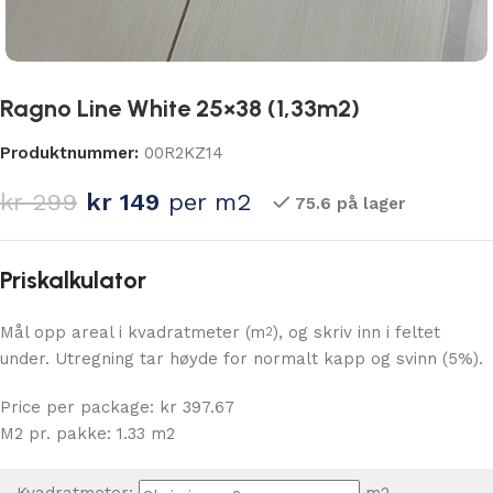
Ragno Line White 25×38 (1,33m2)
Produktnummer:
00R2KZ14
kr
299
kr
149
per m2
75.6 på lager
Priskalkulator
Mål opp areal i kvadratmeter (m
), og skriv inn i feltet
2
under. Utregning tar høyde for normalt kapp og svinn (5%).
Price per package: kr 397.67
M2 pr. pakke: 1.33 m2