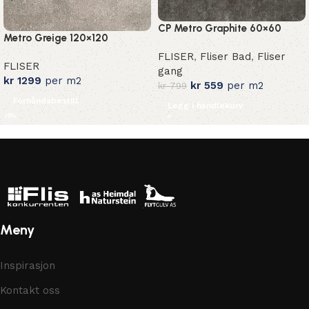
CP Metro Graphite 60×60
Metro Greige 120×120
FLISER
,
Fliser Bad
,
Fliser
FLISER
gang
kr
1299
per m2
kr
559
per m2
kr
799
Forhåndsbestill
Legg i handlekurv
Meny
Inspirasjon
Kontakt oss