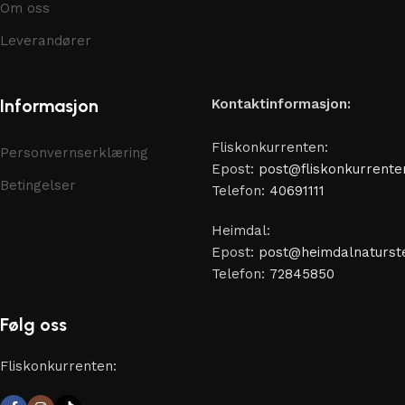
Om oss
Leverandører
Informasjon
Kontaktinformasjon:
Fliskonkurrenten:
Personvernserklæring
Epost:
post@fliskonkurrente
Betingelser
Telefon:
40691111
Heimdal:
Epost:
post@heimdalnaturste
Telefon:
72845850
Følg oss
Fliskonkurrenten: