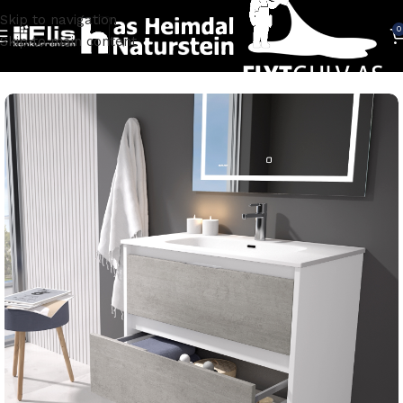
Skip to navigation
0
Skip to main content
Hjem
BADEROM
Baderomsinnredning