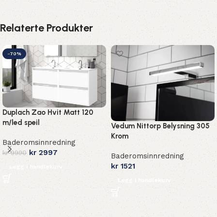
Relaterte Produkter
-70%
Duplach Zao Hvit Matt 120
m/led speil
Vedum Nittorp Belysning 305
Krom
Baderomsinnredning
kr
2997
kr
9990
Baderomsinnredning
kr
1521
Legg i handlekurv
Legg i handlekurv