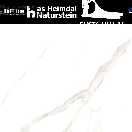
Skip to navigation
0
Skip to main content
Hjem
FLISER
Fliser marmorlook