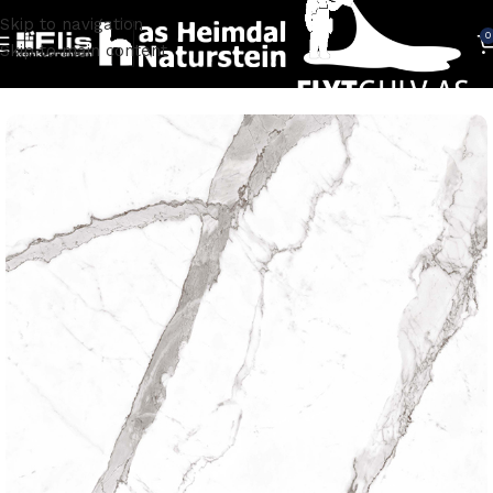
Skip to navigation
0
Skip to main content
Hjem
FLISER
Fliser marmorlook