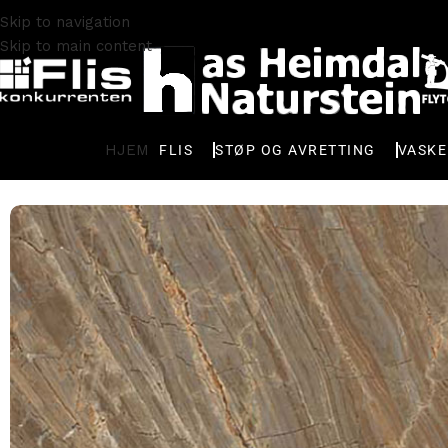
Skip to navigation
Skip to main content
HJEM
FLIS
STØP OG AVRETTING
VASK
Hjem
FLISER
Fliser marmorlook
CP Marmoker Birimbau Po