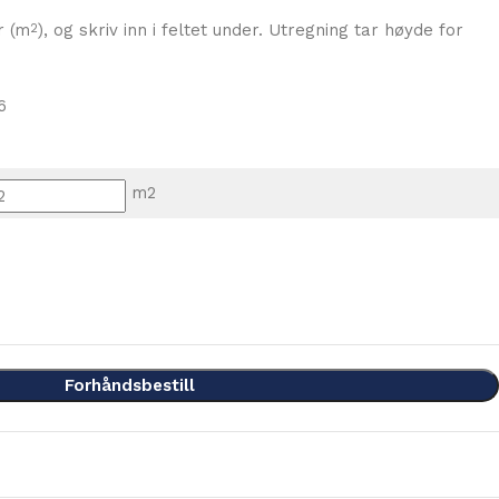
r (m
), og skriv inn i feltet under. Utregning tar høyde for
2
6
m2
Forhåndsbestill