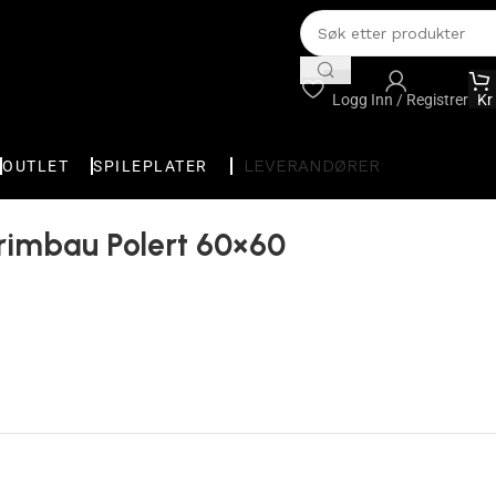
Logg Inn / Registrer
Kr
LEVERANDØRER
OUTLET
SPILEPLATER
rimbau Polert 60×60