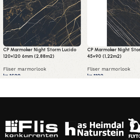
CP Marmoker Night Storm Lucido
CP Marmoker Night Sto
120×120 6mm (2,88m2)
45×90 (1,22m2)
Fliser marmorlook
Fliser marmorlook
kr
1699
kr
1199