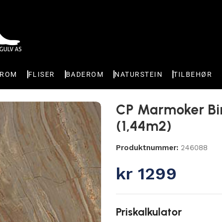
EROM
FLISER
BADEROM
NATURSTEIN
TILBEHØR
lert 60×60 (1,44m2)
CP Marmoker Bi
(1,44m2)
Produktnummer:
246088
kr
1299
Priskalkulator