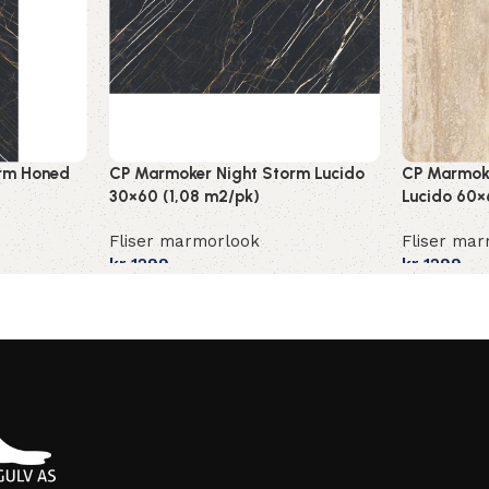
rm Honed
CP Marmoker Night Storm Lucido
CP Marmoke
30×60 (1,08 m2/pk)
Lucido 60×
Fliser marmorlook
Fliser ma
kr
1299
kr
1299