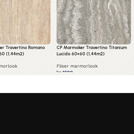
r Travertino Romano
CP Marmoker Travertino Titanium
60 (1,44m2)
Lucido 60×60 (1,44m2)
rmorlook
Fliser marmorlook
kr
1299