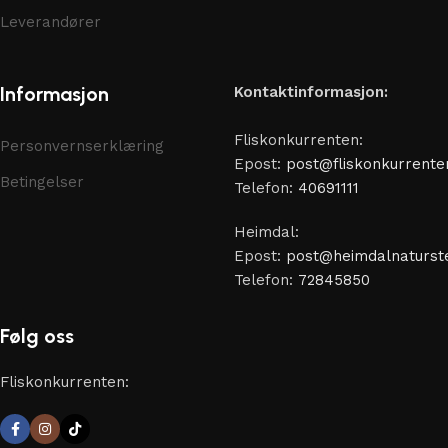
Leverandører
Informasjon
Kontaktinformasjon:
Fliskonkurrenten:
Personvernserklæring
Epost:
post@fliskonkurrente
Betingelser
Telefon:
40691111
Heimdal:
Epost:
post@heimdalnaturste
Telefon:
72845850
Følg oss
Fliskonkurrenten: