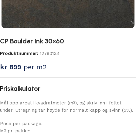
CP Boulder Ink 30×60
Produktnummer:
12790133
kr
899
per m2
Priskalkulator
Mål opp areal i kvadratmeter (m
), og skriv inn i feltet
2
under. Utregning tar høyde for normalt kapp og svinn (5%).
Price per package:
M
pr. pakke:
2