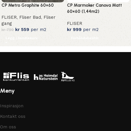
CP Metro Graphite 60×60
CP Marmoker Canova Matt
60×60 (1,44m2)
FLISER
,
Fliser Bad
,
Fliser
gang
FLISER
kr
559
per m2
kr
999
per m2
kr
799
Legg i handlekurv
Forhåndsbestill
Meny
Inspirasjon
Kontakt oss
Om oss