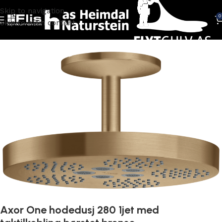
Skip to navigation
0
Skip to main content
Hjem
BADEROM
Dusjarmatur
Axor One hodedusj 280 1jet med