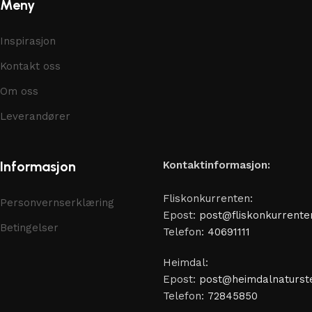
Meny
Inspirasjon
Kontakt oss
Om oss
Leverandører
Informasjon
Kontaktinformasjon:
Fliskonkurrenten:
Personvernserklæring
Epost:
post@fliskonkurrente
Betingelser
Telefon:
40691111
Heimdal:
Epost:
post@heimdalnaturste
Telefon:
72845850