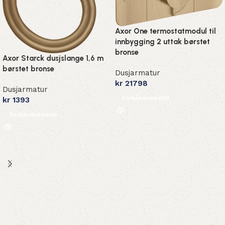
Axor One termostatmodul til
innbygging 2 uttak børstet
bronse
Axor Starck dusjslange 1,6 m
børstet bronse
Dusjarmatur
kr
21798
Dusjarmatur
Forhåndsbestill
kr
1393
Forhåndsbestill