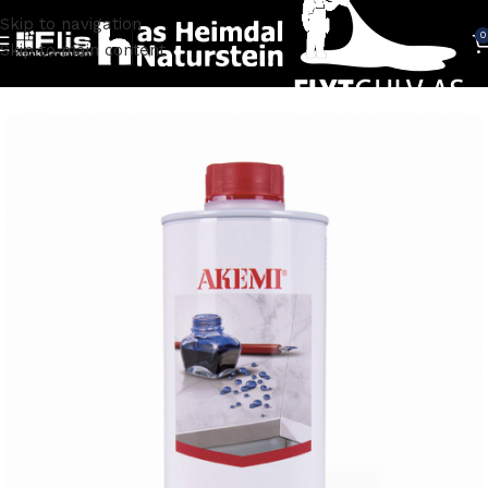
Skip to navigation
0
Skip to main content
Hjem
TILBEHØR
Pleiemidler og impregnering
Akemi