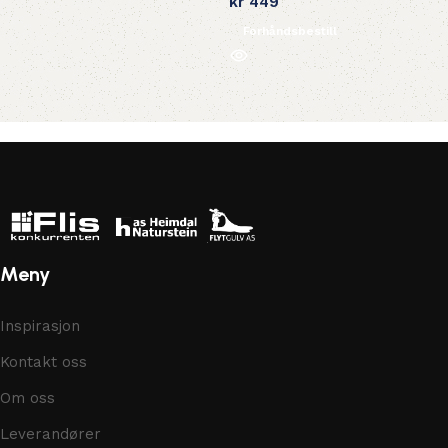
kr
449
Forhåndsbestill
Meny
Inspirasjon
Kontakt oss
Om oss
Leverandører