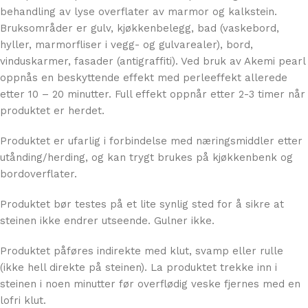
behandling av lyse overflater av marmor og kalkstein.
Bruksområder er gulv, kjøkkenbelegg, bad (vaskebord,
hyller, marmorfliser i vegg- og gulvarealer), bord,
vinduskarmer, fasader (antigraffiti). Ved bruk av Akemi pearl
oppnås en beskyttende effekt med perleeffekt allerede
etter 10 – 20 minutter. Full effekt oppnår etter 2-3 timer når
produktet er herdet.
Produktet er ufarlig i forbindelse med næringsmiddler etter
utånding/herding, og kan trygt brukes på kjøkkenbenk og
bordoverflater.
Produktet bør testes på et lite synlig sted for å sikre at
steinen ikke endrer utseende. Gulner ikke.
Produktet påføres indirekte med klut, svamp eller rulle
(ikke hell direkte på steinen). La produktet trekke inn i
steinen i noen minutter før overflødig veske fjernes med en
lofri klut.